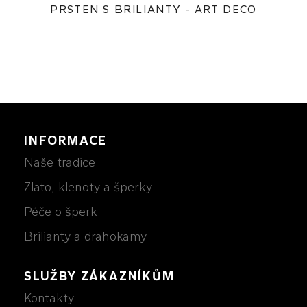
PRSTEN S BRILIANTY - ART DECO
28 500Kč
INFORMACE
Naše tradice
Zlato, klenoty a šperky
Péče o šperk
Brilianty a drahokamy
SLUŽBY ZÁKAZNÍKŮM
Kontakty