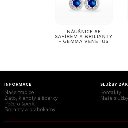
NÁUŠNICE SE
SAFÍREM A BRILIANTY
- GEMMA VENETUS
99 000Kč
INFORMACE
SLUŽBY ZÁ
Naše tradice
Kontakty
Zlato, klenoty a šperky
Naše služb
Péče o šperk
Brilianty a drahokamy