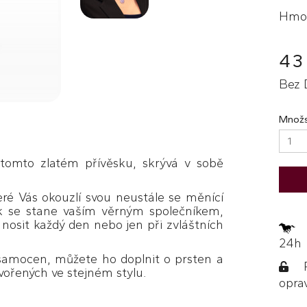
Hmot
43
Bez 
Množs
 tomto zlatém přívěsku, skrývá v sobě
ré Vás okouzlí svou neustále se měnící
ek se stane vaším věrným společníkem,
 nosit každý den nebo jen při zvláštních
Z
24h
samocen, můžete ho doplnit o prsten a
Po
ořených ve stejném stylu.
opra