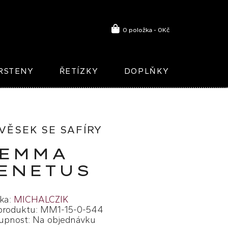
0 položka - 0Kč
RSTENY
ŘETÍZKY
DOPLŇKY
VĚSEK SE SAFÍRY
EMMA
ENETUS
ka:
MICHALCZIK
produktu: MM1-15-0-544
upnost: Na objednávku