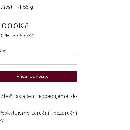
nost: 4,55 g
 000Kč
DPH: 35 537Kč
tví
Přidat do košíku
boží skladem expedujeme do
skytujeme záruční i pozáruční
vy