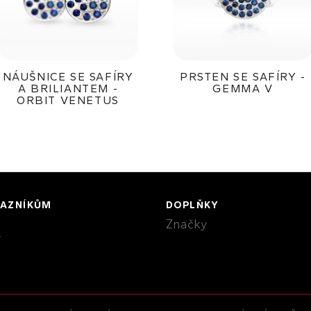
NÁUŠNICE SE SAFÍRY
PRSTEN SE SAFÍRY -
A BRILIANTEM -
GEMMA V
ORBIT VENETUS
36 000Kč
57 800Kč
KAZNÍKŮM
DOPLŇKY
Značky
y