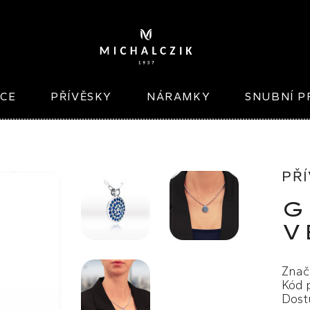
ICE
PŘÍVĚSKY
NÁRAMKY
SNUBNÍ P
PŘÍ
G
V
Znač
Kód 
Dost