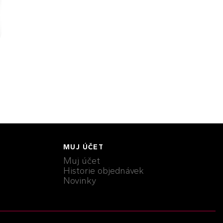
MUJ ÚČET
Muj účet
Historie objednávek
Novinky