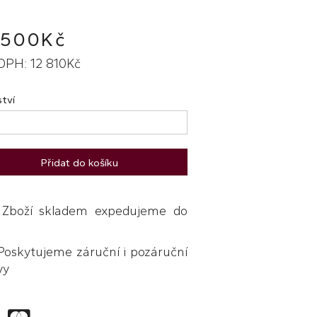
 500Kč
DPH: 12 810Kč
tví
Přidat do košíku
boží skladem expedujeme do
skytujeme záruční i pozáruční
vy