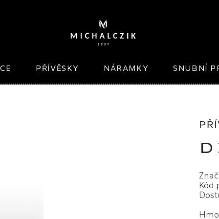
ICE
PŘÍVĚSKY
NÁRAMKY
SNUBNÍ P
PŘÍ
D
Znač
Kód 
Dost
Hmot