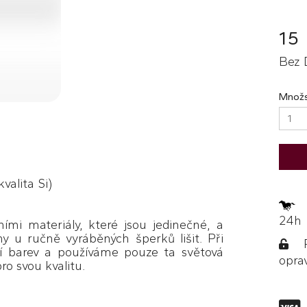
15
Bez 
Množs
kvalita Si)
Z
24h
ími materiály, které jsou jedinečné, a
y u ručně vyráběných šperků lišit. Při
Po
í barev a používáme pouze ta světová
opra
ro svou kvalitu.