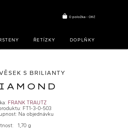
0 položka - 0Kč
RSTENY
ŘETÍZKY
DOPLŇKY
VĚSEK S BRILIANTY
IAMOND
ka:
FRANK TRAUTZ
produktu: FT1-3-0-503
upnost: Na objednávku
nost: 1,70 g