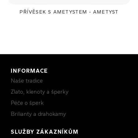
PŘÍVĚSEK S AMETYSTEM - AMETYST
25 000Kč
INFORMACE
Naše tradice
Zlato, klenoty a šperky
Péče o šperk
Brilianty a drahokamy
SLUŽBY ZÁKAZNÍKŮM