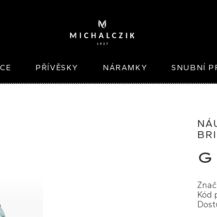
ICE
PŘÍVĚSKY
NÁRAMKY
SNUBNÍ P
NÁ
BR
G
Znač
Kód 
Dost