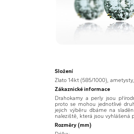
Složení
Zlato 14kt (585/1000), ametysty, b
Zákaznické informace
Drahokamy a perly jsou přírodn
proto se mohou jednotlivé druh
jejich výběru dbáme na sladěn
naleziště, která jsou vyhlášená p
Rozměry (mm)