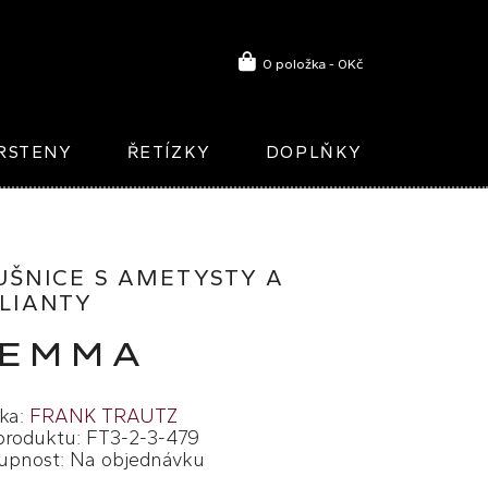
0 položka - 0Kč
RSTENY
ŘETÍZKY
DOPLŇKY
UŠNICE S AMETYSTY A
ILIANTY
EMMA
ka:
FRANK TRAUTZ
produktu: FT3-2-3-479
upnost: Na objednávku