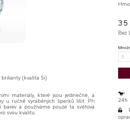
Hmot
35
Bez 
Množs
rilianty (kvalita Si)
Z
ími materiály, které jsou jedinečné, a
24h
y u ručně vyráběných šperků lišit. Při
í barev a používáme pouze ta světová
Po
ro svou kvalitu.
opra