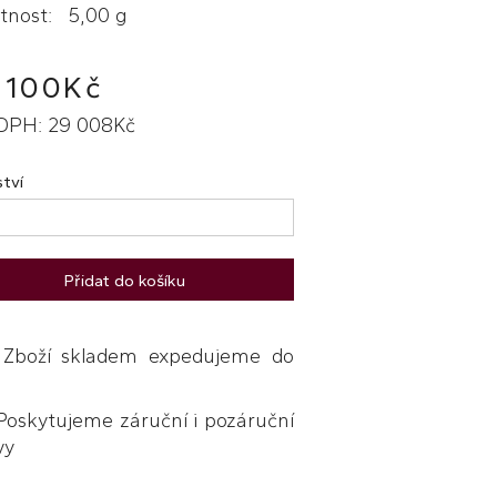
nost: 5,00 g
 100Kč
DPH: 29 008Kč
tví
Přidat do košíku
boží skladem expedujeme do
skytujeme záruční i pozáruční
vy