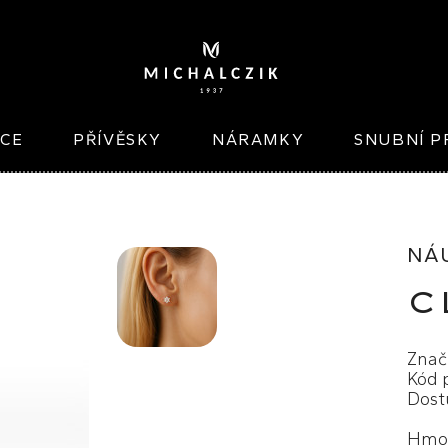
ICE
PŘÍVĚSKY
NÁRAMKY
SNUBNÍ P
NÁ
C
Znač
Kód 
Dost
Hmot