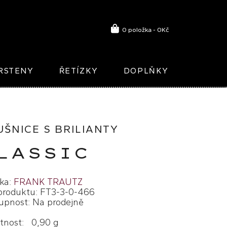
0 položka - 0Kč
RSTENY
ŘETÍZKY
DOPLŇKY
UŠNICE S BRILIANTY
LASSIC
ka:
FRANK TRAUTZ
produktu: FT3-3-0-466
upnost: Na prodejně
nost: 0,90 g