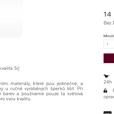
14
Bez 
Množs
kvalita Si)
Z
24h
ími materiály, které jsou jedinečné, a
y u ručně vyráběných šperků lišit. Při
Po
í barev a používáme pouze ta světová
opra
ro svou kvalitu.