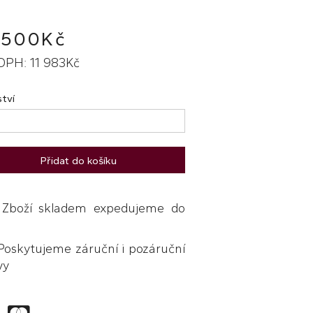
 500Kč
DPH: 11 983Kč
tví
Přidat do košíku
boží skladem expedujeme do
skytujeme záruční i pozáruční
vy