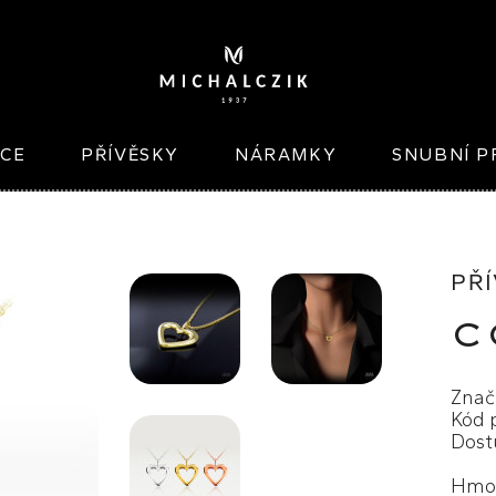
ICE
PŘÍVĚSKY
NÁRAMKY
SNUBNÍ P
PŘ
C
Znač
Kód 
Dost
Hmot