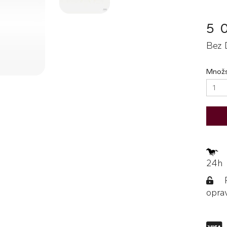
5 
Bez 
Množs
Z
24h
Po
opra