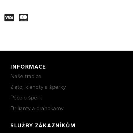
INFORMACE
Naše tradice
Zlato, klenoty a šperky
Péče o šperk
Brilianty a drahokamy
SLUŽBY ZÁKAZNÍKŮM