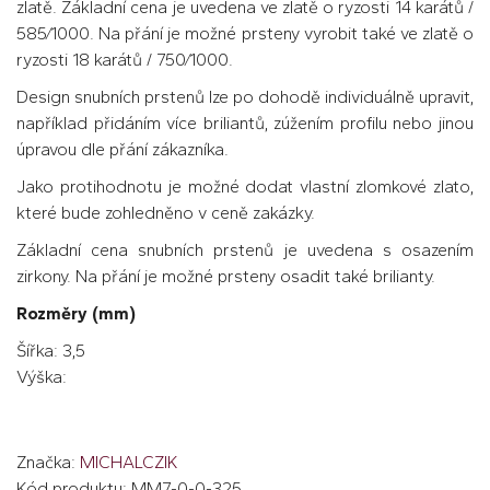
zlatě. Základní cena je uvedena ve zlatě o ryzosti 14 karátů /
585⁄1000. Na přání je možné prsteny vyrobit také ve zlatě o
ryzosti 18 karátů / 750⁄1000.
Design snubních prstenů lze po dohodě individuálně upravit,
například přidáním více briliantů, zúžením profilu nebo jinou
úpravou dle přání zákazníka.
Jako protihodnotu je možné dodat vlastní zlomkové zlato,
které bude zohledněno v ceně zakázky.
Základní cena snubních prstenů je uvedena s osazením
zirkony. Na přání je možné prsteny osadit také brilianty.
Rozměry (mm)
Šířka: 3,5
Výška:
Značka:
MICHALCZIK
Kód produktu: MM7-0-0-325