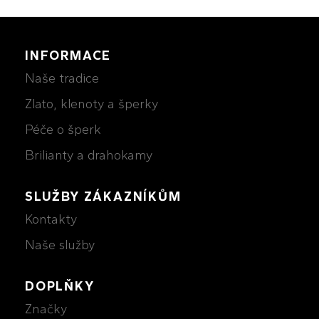
INFORMACE
Naše tradice
Zlato, klenoty a šperky
Péče o šperk
Brilianty a drahokamy
SLUŽBY ZÁKAZNÍKŮM
Kontakty
Naše služby
DOPLŇKY
Značky