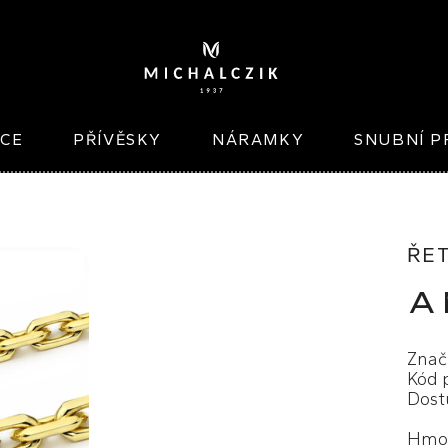
ICE
PŘÍVĚSKY
NÁRAMKY
SNUBNÍ P
ŘE
A
Znač
Kód 
Dost
Hmot