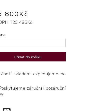
5 800Kč
DPH: 120 496Kč
tví
Přidat do košíku
boží skladem expedujeme do
skytujeme záruční i pozáruční
vy