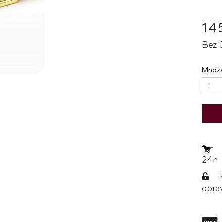
14
Bez 
Množs
Z
24h
Po
opra