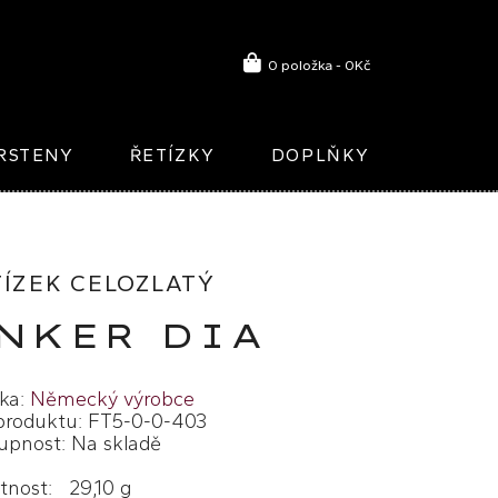
0 položka - 0Kč
RSTENY
ŘETÍZKY
DOPLŇKY
TÍZEK CELOZLATÝ
NKER DIA
ka:
Německý výrobce
produktu: FT5-0-0-403
upnost: Na skladě
nost: 29,10 g