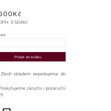
 500Kč
DPH: 9 504Kč
tví
Přidat do košíku
boží skladem expedujeme do
skytujeme záruční i pozáruční
vy