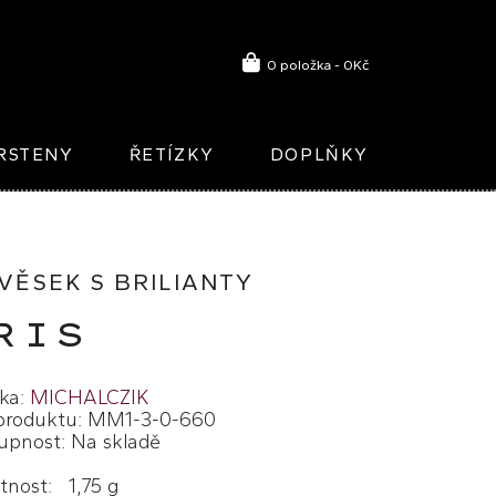
0 položka - 0Kč
RSTENY
ŘETÍZKY
DOPLŇKY
VĚSEK S BRILIANTY
RIS
ka:
MICHALCZIK
produktu: MM1-3-0-660
upnost: Na skladě
nost: 1,75 g