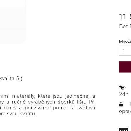
11
Bez 
Množs
kvalita Si)
Z
24h
ími materiály, které jsou jedinečné, a
y u ručně vyráběných šperků lišit. Při
Po
í barev a používáme pouze ta světová
opra
ro svou kvalitu.