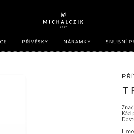
ICE
PŘÍVĚSKY
NÁRAMKY
SNUBNÍ P
PŘÍ
T
Znač
Kód 
Dost
Hmot