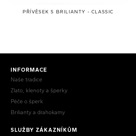
PŘÍVĚSEK S BRILIANTY - CLASSIC
41 600Kč
INFORMACE
Naše tradice
Zlato, klenoty a šperky
Péče o šperk
Brilianty a drahokamy
SLUŽBY ZÁKAZNÍKŮM