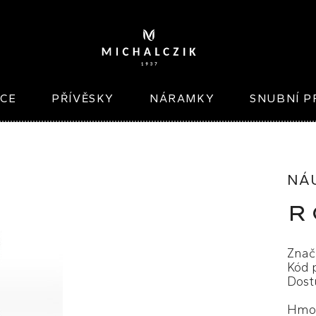
ICE
PŘÍVĚSKY
NÁRAMKY
SNUBNÍ P
NÁ
R
Znač
Kód 
Dost
Hmot