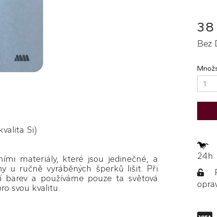
38
Bez 
Množs
kvalita Si)
Z
24h
ími materiály, které jsou jedinečné, a
y u ručně vyráběných šperků lišit. Při
Po
í barev a používáme pouze ta světová
opra
ro svou kvalitu.