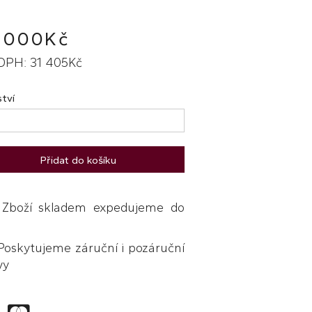
 000Kč
DPH: 31 405Kč
tví
Přidat do košíku
boží skladem expedujeme do
skytujeme záruční i pozáruční
vy