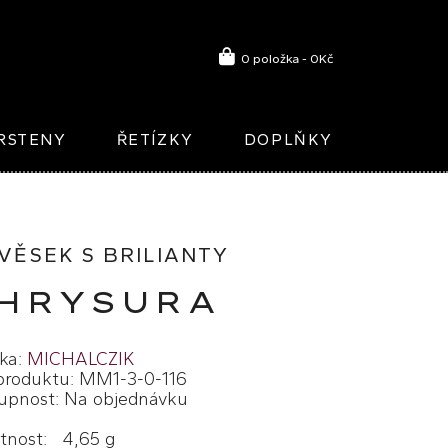
0 položka - 0Kč
RSTENY
ŘETÍZKY
DOPLŇKY
VĚSEK S BRILIANTY
HRYSURA
ka:
MICHALCZIK
produktu: MM1-3-0-116
upnost: Na objednávku
nost: 4,65 g