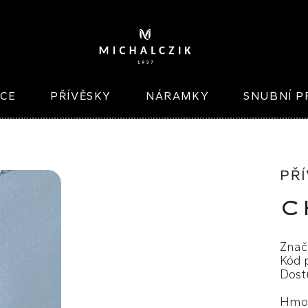
ICE
PŘÍVĚSKY
NÁRAMKY
SNUBNÍ P
PŘÍ
C
Znač
Kód 
Dost
Hmot