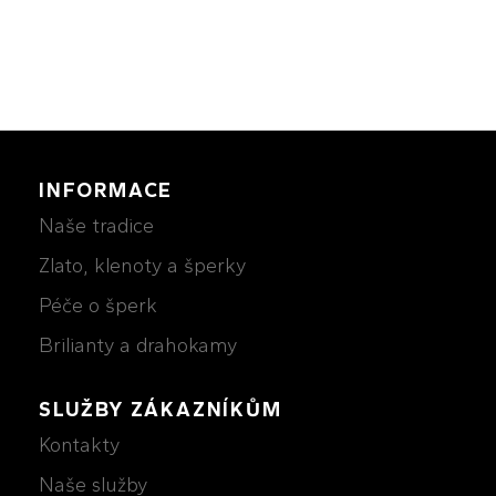
64 000Kč
INFORMACE
Naše tradice
Zlato, klenoty a šperky
Péče o šperk
Brilianty a drahokamy
SLUŽBY ZÁKAZNÍKŮM
Kontakty
Naše služby