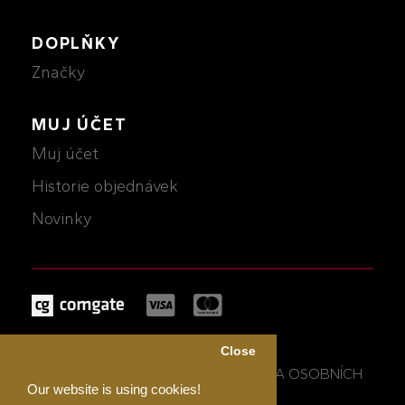
DOPLŇKY
Značky
MUJ ÚČET
Muj účet
Historie objednávek
Novinky
MICHALCZIK © 2026
Close
OBCHODNÍ PODMÍNKY A OCHRANA OSOBNÍCH
Our website is using cookies!
ÚDAJŮ