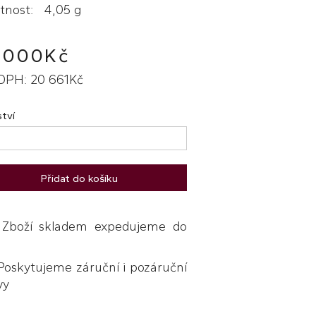
nost: 4,05 g
 000Kč
DPH: 20 661Kč
tví
Přidat do košíku
boží skladem expedujeme do
skytujeme záruční i pozáruční
vy