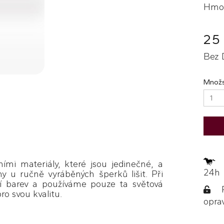
Hmot
25
Bez 
Množs
Z
ími materiály, které jsou jedinečné, a
24h
y u ručně vyráběných šperků lišit. Při
í barev a používáme pouze ta světová
Po
ro svou kvalitu.
opra