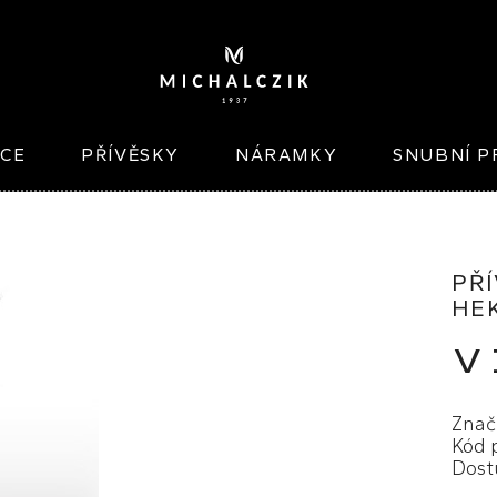
ICE
PŘÍVĚSKY
NÁRAMKY
SNUBNÍ P
PŘ
HE
V
Znač
Kód 
Dost