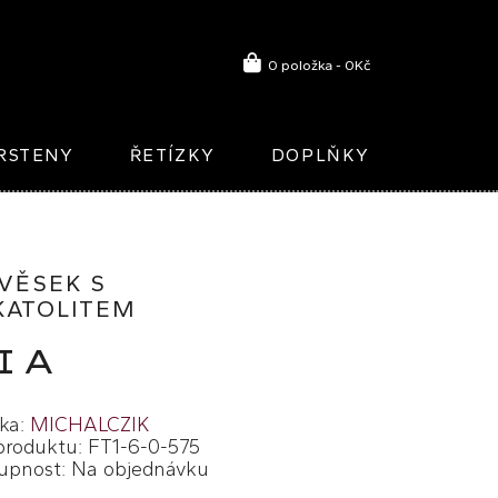
0 položka - 0Kč
RSTENY
ŘETÍZKY
DOPLŇKY
ÍVĚSEK S
KATOLITEM
IA
ka:
MICHALCZIK
produktu: FT1-6-0-575
upnost: Na objednávku