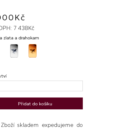
000Kč
DPH: 7 438Kč
a zlata a drahokam
tví
Přidat do košíku
boží skladem expedujeme do