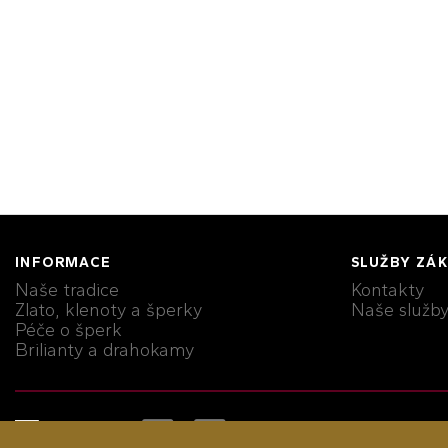
INFORMACE
SLUŽBY ZÁ
Naše tradice
Kontakty
Zlato, klenoty a šperky
Naše služb
Péče o šperk
Brilianty a drahokamy