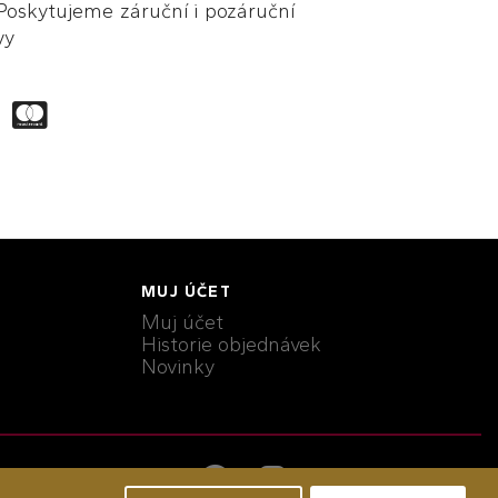
skytujeme záruční i pozáruční
vy
MUJ ÚČET
Muj účet
Historie objednávek
Novinky