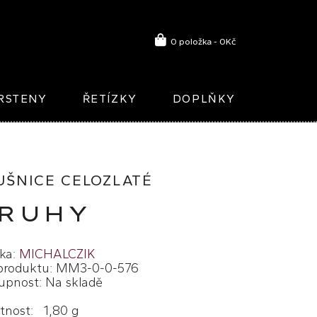
0 položka - 0Kč
RSTENY
ŘETÍZKY
DOPLŇKY
UŠNICE CELOZLATÉ
RUHY
ka:
MICHALCZIK
produktu: MM3-0-0-576
upnost: Na skladě
nost: 1,80 g