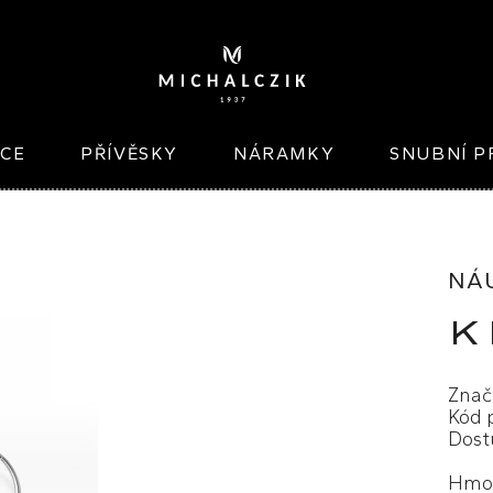
ICE
PŘÍVĚSKY
NÁRAMKY
SNUBNÍ P
NÁ
K
Znač
Kód 
Dost
Hmot