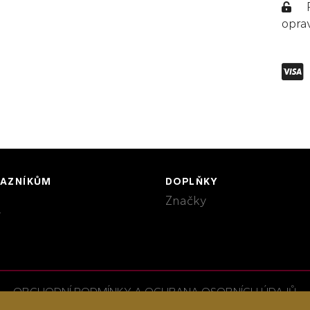
Po
opra
KAZNÍKŮM
DOPLŇKY
Značky
y
OBCHODNÍ PODMÍNKY A OCHRANA OSOBNÍCH ÚDAJŮ