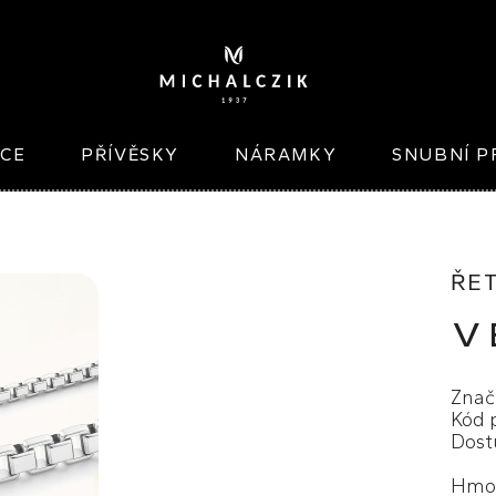
ICE
PŘÍVĚSKY
NÁRAMKY
SNUBNÍ P
ŘE
V
Znač
Kód 
Dost
Hmot