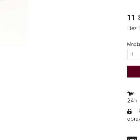
11
Bez 
Množs
Z
24h
Po
opra