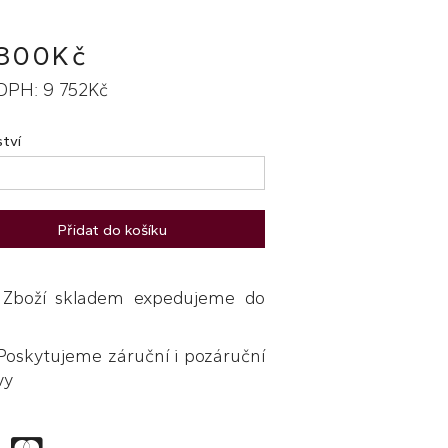
 800Kč
DPH: 9 752Kč
tví
Přidat do košíku
boží skladem expedujeme do
skytujeme záruční i pozáruční
vy