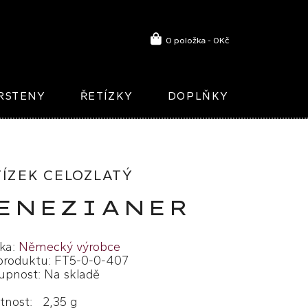
0 položka - 0Kč
RSTENY
ŘETÍZKY
DOPLŇKY
TÍZEK CELOZLATÝ
ENEZIANER
ka:
Německý výrobce
produktu: FT5-0-0-407
upnost: Na skladě
nost: 2,35 g