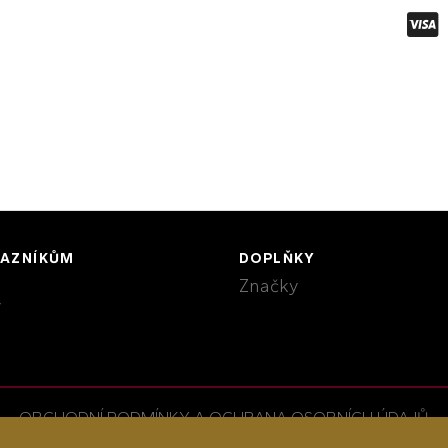
KAZNÍKŮM
DOPLŇKY
Značky
y
OBCHODNÍ PODMÍNKY A OCHRANA OSOBNÍCH ÚDAJŮ