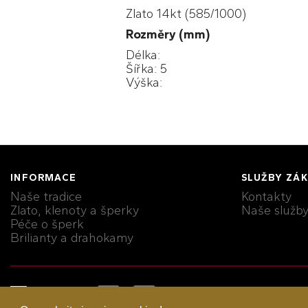
Zlato 14kt (585/1000)
Rozměry (mm)
Délka:
Šířka: 5
Výška:
INFORMACE
SLUŽBY ZÁ
Naše tradice
Kontakty
Zlato, klenoty a šperky
Naše služb
Péče o šperk
Brilianty a drahokamy