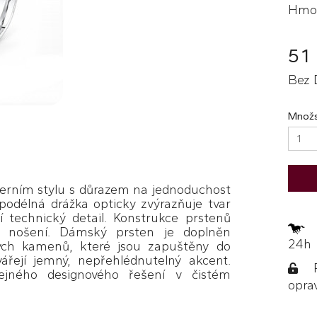
Hmot
51
Bez 
Množs
erním stylu s důrazem na jednoduchost
podélná drážka opticky zvýrazňuje tvar
 technický detail. Konstrukce prstenů
Z
ní nošení. Dámský prsten je doplněn
24h
ných kamenů, které jsou zapuštěny do
ářejí jemný, nepřehlédnutelný akcent.
Po
ejného designového řešení v čistém
opra