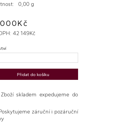
nost: 0,00 g
 000Kč
DPH: 42 149Kč
tví
Přidat do košíku
boží skladem expedujeme do
skytujeme záruční i pozáruční
vy