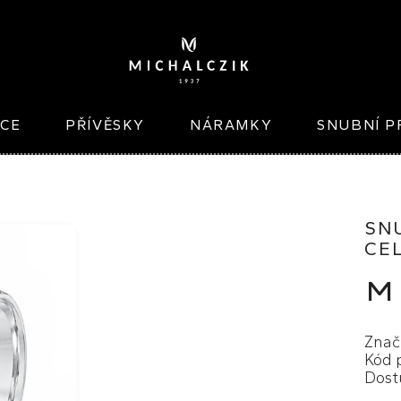
ICE
PŘÍVĚSKY
NÁRAMKY
SNUBNÍ P
SN
CE
M
Znač
Kód 
Dost