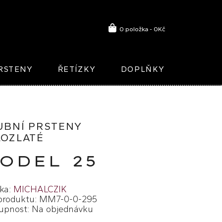
0 položka - 0Kč
RSTENY
ŘETÍZKY
DOPLŇKY
UBNÍ PRSTENY
LOZLATÉ
ODEL 25
ka:
MICHALCZIK
produktu: MM7-0-0-295
upnost: Na objednávku