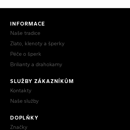
INFORMACE
Naše tradice
Zlato, klenoty a šperky
Péče o šperk
Brilianty a drahokamy
SLUŽBY ZÁKAZNÍKŮM
Kontakty
Naše služby
DOPLŇKY
Značky