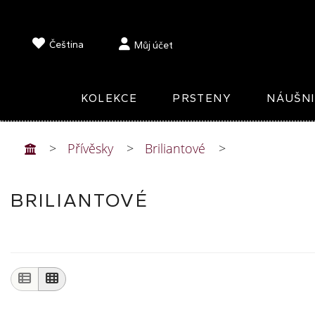
Čeština
Můj účet
KOLEKCE
PRSTENY
NÁUŠN
Přívěsky
Briliantové
BRILIANTOVÉ