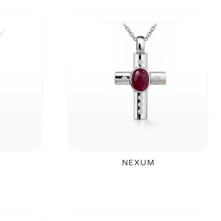
NEXUM
č
25 000Kč