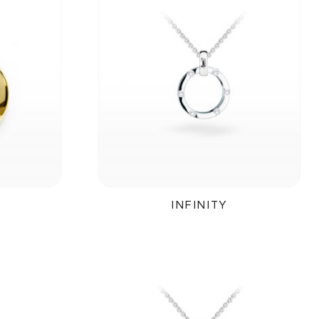
INFINITY
č
12 900Kč