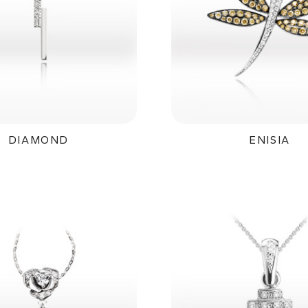
DIAMOND
ENISIA
15 500Kč
89 900K