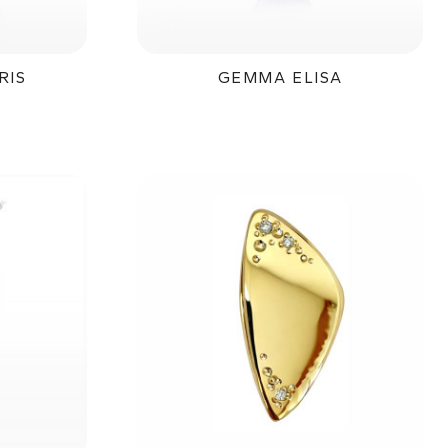
RIS
GEMMA ELISA
č
89 000Kč