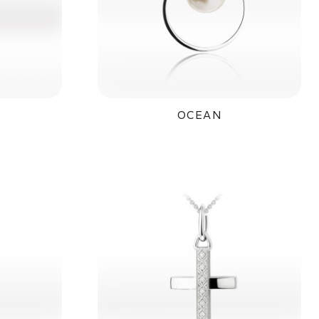
OCEAN
č
13 600Kč