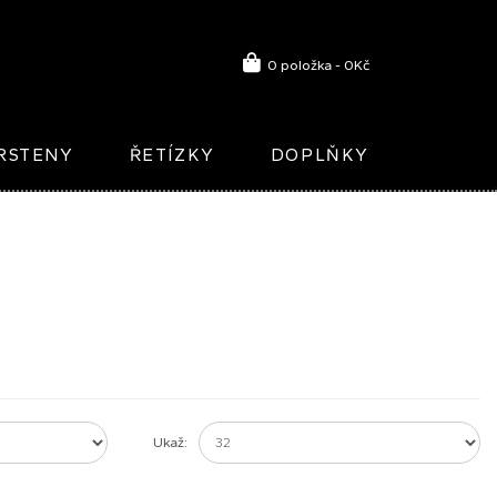
0 položka - 0Kč
RSTENY
ŘETÍZKY
DOPLŇKY
Ukaž: