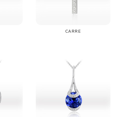
CARRE
č
35 550Kč