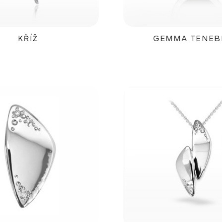
KŘÍŽ
GEMMA TENEB
17 800Kč
41 000K