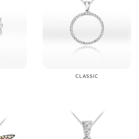
CLASSIC
č
31 400Kč