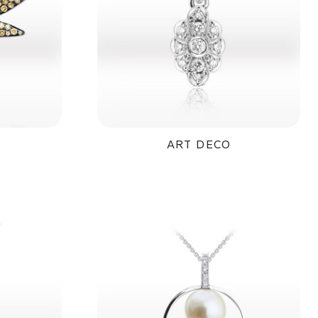
ART DECO
č
64 000Kč