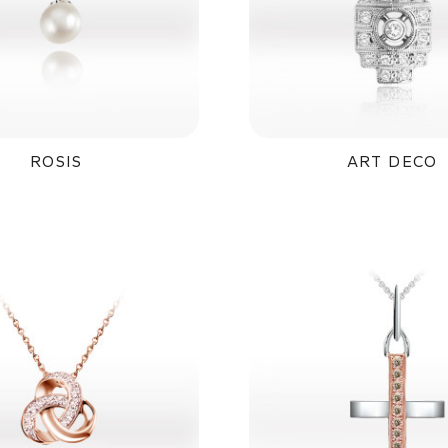
ROSIS
ART DECO
39 700Kč
35 200K