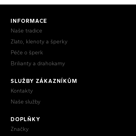
INFORMACE
Naše tradice
Zlato, klenoty a šperky
Péče o šperk
Brilianty a drahokamy
SLUŽBY ZÁKAZNÍKŮM
Kontakty
Naše služby
DOPLŇKY
Značky