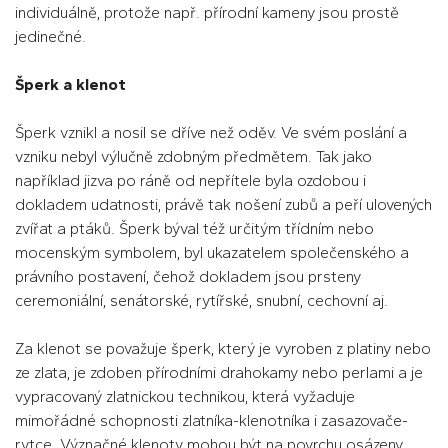
individuálně, protože např. přírodní kameny jsou prostě
jedinečné.
Šperk a klenot
Šperk vznikl a nosil se dříve než oděv. Ve svém poslání a
vzniku nebyl výlučně zdobným předmětem. Tak jako
například jizva po ráně od nepřítele byla ozdobou i
dokladem udatnosti, právě tak nošení zubů a peří ulovených
zvířat a ptáků. Šperk býval též určitým třídním nebo
mocenským symbolem, byl ukazatelem společenského a
právního postavení, čehož dokladem jsou prsteny
ceremoniální, senátorské, rytířské, snubní, cechovní aj.
Za klenot se považuje šperk, který je vyroben z platiny nebo
ze zlata, je zdoben přírodními drahokamy nebo perlami a je
vypracovaný zlatnickou technikou, která vyžaduje
mimořádné schopnosti zlatníka-klenotníka i zasazovače-
rytce. Význačné klenoty mohou být na povrchu osázeny