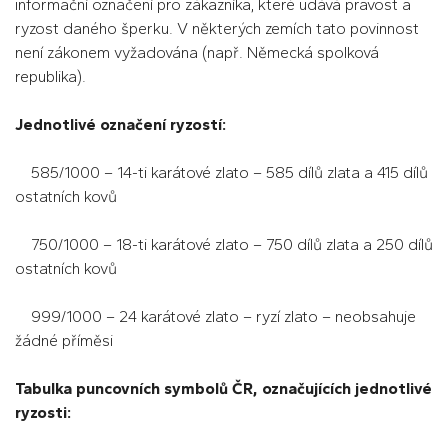
informační označení pro zákazníka, které udává pravost a
ryzost daného šperku. V některých zemích tato povinnost
není zákonem vyžadována (např. Německá spolková
republika).
Jednotlivé označení ryzostí:
585/1000 – 14-ti karátové zlato – 585 dílů zlata a 415 dílů
ostatních kovů
750/1000 – 18-ti karátové zlato – 750 dílů zlata a 250 dílů
ostatních kovů
999/1000 – 24 karátové zlato – ryzí zlato – neobsahuje
žádné příměsi
Tabulka puncovních symbolů ČR, označujících jednotlivé
ryzosti: