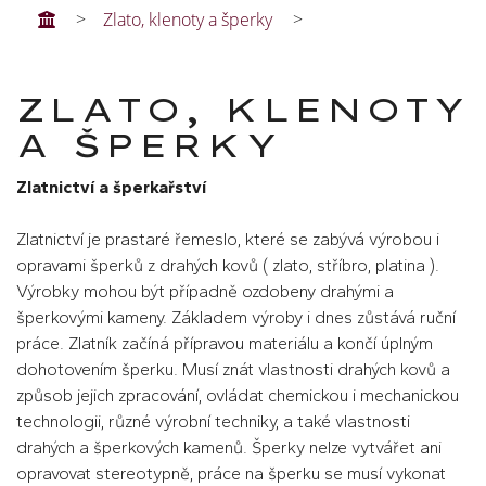
Zlato, klenoty a šperky
ZLATO, KLENOTY
A ŠPERKY
Zlatnictví a šperkařství
Zlatnictví je prastaré řemeslo, které se zabývá výrobou i
opravami šperků z drahých kovů ( zlato, stříbro, platina ).
Výrobky mohou být případně ozdobeny drahými a
šperkovými kameny. Základem výroby i dnes zůstává ruční
práce. Zlatník začíná přípravou materiálu a končí úplným
dohotovením šperku. Musí znát vlastnosti drahých kovů a
způsob jejich zpracování, ovládat chemickou i mechanickou
technologii, různé výrobní techniky, a také vlastnosti
drahých a šperkových kamenů. Šperky nelze vytvářet ani
opravovat stereotypně, práce na šperku se musí vykonat