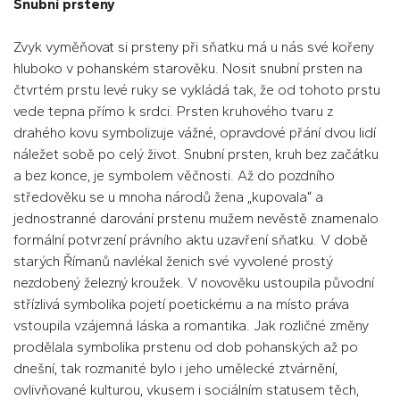
Snubní prsteny
Zvyk vyměňovat si prsteny při sňatku má u nás své kořeny
hluboko v pohanském starověku. Nosit snubní prsten na
čtvrtém prstu levé ruky se vykládá tak, že od tohoto prstu
vede tepna přímo k srdci. Prsten kruhového tvaru z
drahého kovu symbolizuje vážné, opravdové přání dvou lidí
náležet sobě po celý život. Snubní prsten, kruh bez začátku
a bez konce, je symbolem věčnosti. Až do pozdního
středověku se u mnoha národů žena „kupovala“ a
jednostranné darování prstenu mužem nevěstě znamenalo
formální potvrzení právního aktu uzavření sňatku. V době
starých Římanů navlékal ženich své vyvolené prostý
nezdobený železný kroužek. V novověku ustoupila původní
střízlivá symbolika pojetí poetickému a na místo práva
vstoupila vzájemná láska a romantika. Jak rozličné změny
prodělala symbolika prstenu od dob pohanských až po
dnešní, tak rozmanité bylo i jeho umělecké ztvárnění,
ovlivňované kulturou, vkusem i sociálním statusem těch,