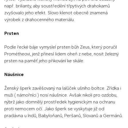
např. brilianty, aby soustředění třpytivých drahokamů
zvyšovalo jeho efekt. Slovo klenot obecně znamená
výrobek z drahocenného materiálu.
Prsten
Podle řecké báje vymyslel prsten bůh Zeus, který poručil
Prométheovi, jenž přinesl lidem oheň z nebe, nosit železný
prsten na paměť jeho přikování ke skále.
Náušnice
Ženský šperk zavěšovaný na lalůček ušního boltce. Zřídka i
muži ( námořníci ) nosí náušnice. Avšak nikoli pro ozdobu,
nýbrž jako domnělý prostředek hygienickým na ochranu
proti nemocem očí. Jako šperk se vyskytuje již od
pradávna u Indů, Babyloňanů, Peršanů, Slovanů a Germánů.