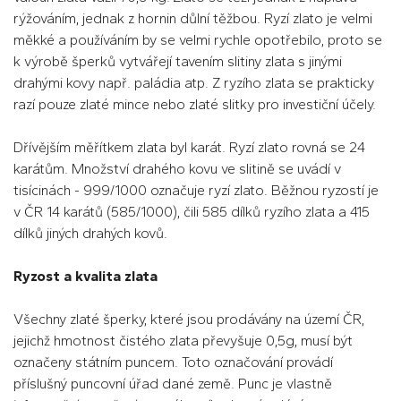
rýžováním, jednak z hornin důlní těžbou. Ryzí zlato je velmi
měkké a používáním by se velmi rychle opotřebilo, proto se
k výrobě šperků vytvářejí tavením slitiny zlata s jinými
drahými kovy např. paládia atp. Z ryzího zlata se prakticky
razí pouze zlaté mince nebo zlaté slitky pro investiční účely.
Dřívějším měřítkem zlata byl karát. Ryzí zlato rovná se 24
karátům. Množství drahého kovu ve slitině se uvádí v
tisícinách - 999/1000 označuje ryzí zlato. Běžnou ryzostí je
v ČR 14 karátů (585/1000), čili 585 dílků ryzího zlata a 415
dílků jiných drahých kovů.
Ryzost a kvalita zlata
Všechny zlaté šperky, které jsou prodávány na území ČR,
jejichž hmotnost čistého zlata převyšuje 0,5g, musí být
označeny státním puncem. Toto označování provádí
příslušný puncovní úřad dané země. Punc je vlastně