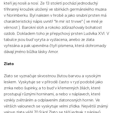
kteří jej nosili a nosí. Ze 13 století pochází jednoduchý
tříhranný kroužek uložený ve sbírkách germánského muzea
v Norimberku. Byl nalezen v hrobě a jako snubní prsten má
charakteristický nápis uvnitř "In mir ist trvwe" ( ve mně je
věrnost ). Barokní sloh a rokoko zdůrazňovaly bohatost
ozdob. Dokladem toho je přepychový prsten Ludvíka XVI. V
tabulce jsou buď vyryta a vyzlacena, anebo ze zlata
vyřezána a pak upevněna čtyři písmena, která dohromady
dávají jméno bůžka lásky Amor.
Zlato
Zlato se vyznačuje skvostnou žlutou barvou a vysokým
leskem. Vyskytuje se v přírodě často v ryzí podobě jako
zrnka nebo šupinky, a to buď v křemenných žilách, které
prostupují různými horninami, a nebo v náplavech, které
vznikly zvětráním a odplavením zlatonosných hornin. Ve
větších valounech se vyskytuje velmi zřídka. Největší známý
valoun zlata vážil 70,9 kg! Zlato se těží jednak z náplavů