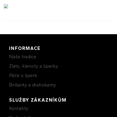
INFORMACE
Naše tradice
Zlato, klenoty a šperky
Péče o šperk
Brilianty a drahokamy
SLUŽBY ZÁKAZNÍKŮM
Kontakty